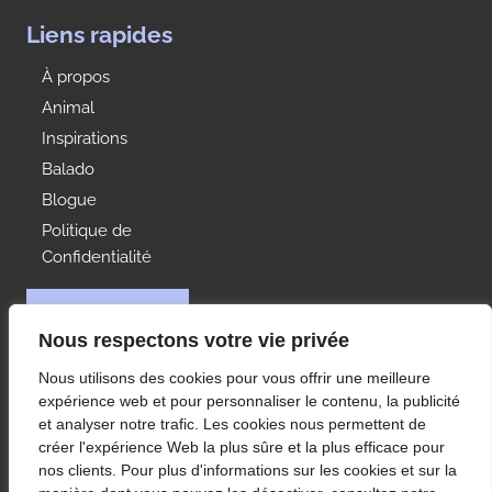
Liens rapides
À propos
Animal
Inspirations
Balado
Blogue
Politique de
Confidentialité
NOUS JOINDRE
Nous respectons votre vie privée
Idées Range
Nous utilisons des cookies pour vous offrir une meilleure
À votre service depuis 1992, Les Rangements Idées-
expérience web et pour personnaliser le contenu, la publicité
Range est votre partenaire de choix pour
et analyser notre trafic. Les cookies nous permettent de
l’aménagement des rangements de votre condo ou
créer l'expérience Web la plus sûre et la plus efficace pour
maison à Montréal et ses environs.
nos clients. Pour plus d'informations sur les cookies et sur la