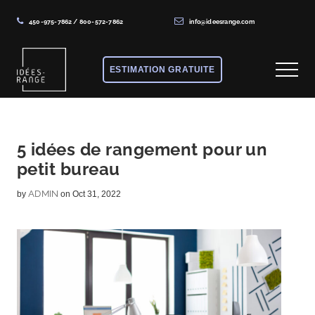
450-975-7862
/
800-572-7862
info@ideesrange.com
Menu
Skip
Skip
Skip
to
to
to
ESTIMATION GRATUITE
Menu
main
primary
footer
content
sidebar
Solutions
de
rangement
5 idées de rangement pour un
petit bureau
sur
mesure
ADMIN
by
on Oct 31, 2022