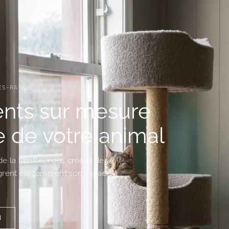
ÉES-RANGE
ts sur mesure
e de votre animal
de la famille, nous créons des
ègrent élégamment son espace à
N