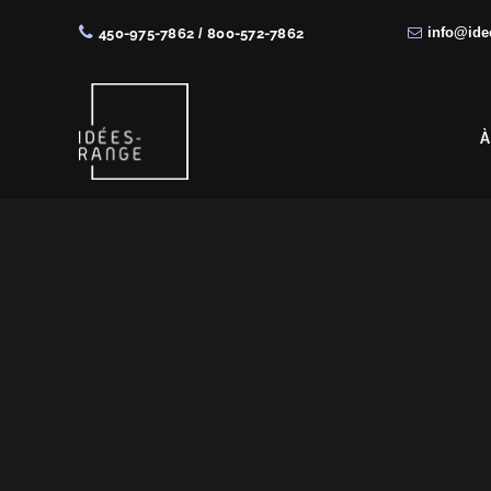
info@ide
450-975-7862
/
800-572-7862
Skip
Skip
Skip
to
to
to
right
main
footer
À
header
content
navigation
Solutions
de
rangement
sur
mesure