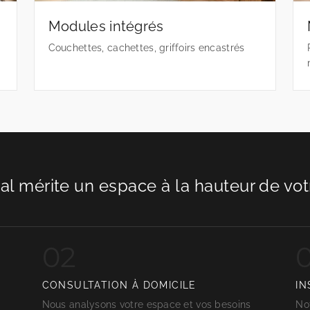
Modules intégrés
Couchettes, cachettes, griffoirs encastrés
al mérite un espace à la hauteur de votr
02
CONSULTATION À DOMICILE
IN
Nous analysons votre espace et vos besoins
Not