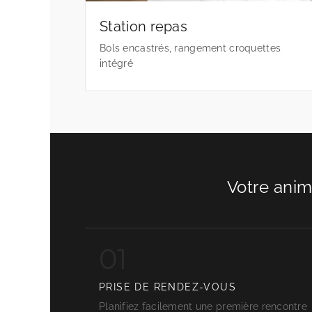
Station repas
Bols encastrés, rangement croquettes
intégré
Votre anim
01
PRISE DE RENDEZ-VOUS
Planifiez facilement une première rencontre