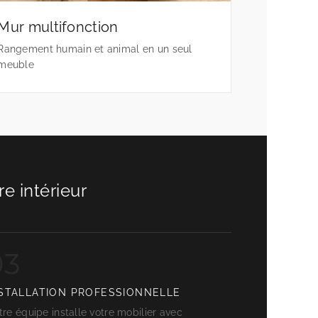
Mur multifonction
Rangement humain et animal en un seul
meuble
e intérieur
03
STALLATION PROFESSIONNELLE
re équipe installe votre mobilier avec