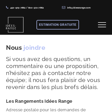
450-975-7862
/
800-572-7862
info@ideesrange.com
Menu
Skip
Skip
to
to
ESTIMATION GRATUITE
Menu
main
footer
content
Solutions
de
Nous
joindre
rangement
Si vous avez des questions, un
sur
commentaire ou une proposition,
mesure
n’hésitez pas à contacter notre
équipe; il nous fera plaisir de vous
revenir dans les plus brefs délais.
Les Rangements Idées Range
Adresse postale pour les demandes de