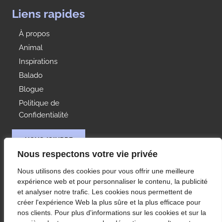
Liens rapides
À propos
Animal
Inspirations
Balado
Blogue
Politique de
Confidentialité
NOUS JOINDRE
Nous respectons votre vie privée
Idées Range
Nous utilisons des cookies pour vous offrir une meilleure
À votre service depuis 1992, Les Rangements Idées-
expérience web et pour personnaliser le contenu, la publicité
Range est votre partenaire de choix pour
et analyser notre trafic. Les cookies nous permettent de
l’aménagement des rangements de votre condo ou
créer l'expérience Web la plus sûre et la plus efficace pour
maison à Montréal et ses environs.
nos clients. Pour plus d'informations sur les cookies et sur la