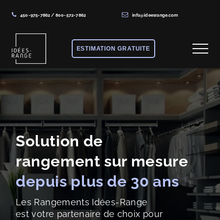
450-975-7862
/
800-572-7862
info@ideesrange.com
Menu
Skip
Skip
to
to
ESTIMATION GRATUITE
Menu
main
footer
content
Solutions
de
rangement
sur
mesure
Solution de
rangement sur mesure
depuis plus de 30 ans
Les Rangements Idées-Range
est votre partenaire de choix pour