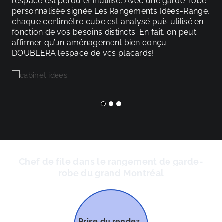
nt
l’espace est perdu et inutilisé. Avec une garde-robe
qu
personnalisée signée Les Rangements Idées-Range,
de 
de
chaque centimètre cube est analysé puis utilisé en
per
fonction de vos besoins distincts. En fait, on peut
har
affirmer qu’un aménagement bien conçu
so
DOUBLERA l’espace de vos placards!
da
int
Chef de file dans le rangement de garde-
robe du grand Montréal
Prise du rendez-