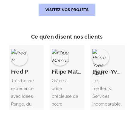
VISITEZ NOS PROJETS
Ce qu’en disent nos clients
Fred P
Filipe Mateus
Pierre-Yves Alain
Très bonne
Grâce à
Les
expérience
l’aide
meilleurs.
avec Idées-
précieuse de
Services
Range, du
notre
incomparable.
rendez-vous
représentant,
initial à
le résultat
Politique de confidentialite – Idees Range
l’installation.
est