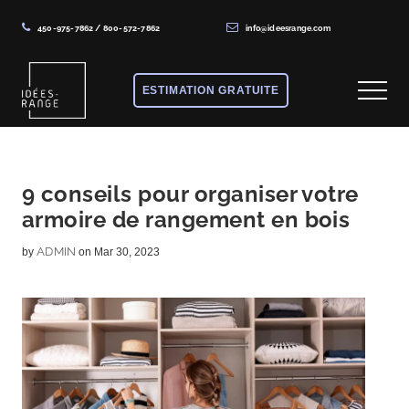
450-975-7862
/
800-572-7862
info@ideesrange.com
Menu
Skip
Skip
Skip
to
to
to
ESTIMATION GRATUITE
Menu
main
primary
footer
content
sidebar
Solutions
de
rangement
9 conseils pour organiser votre
armoire de rangement en bois
sur
mesure
ADMIN
by
on Mar 30, 2023