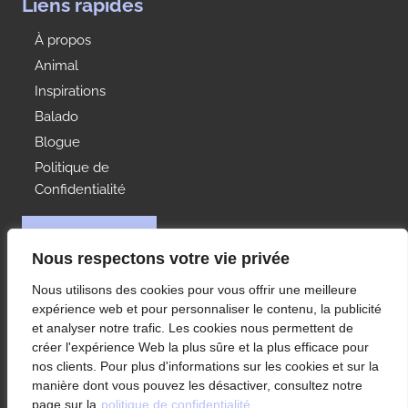
Liens rapides
À propos
Animal
Inspirations
Balado
Blogue
Politique de
Confidentialité
NOUS JOINDRE
Nous respectons votre vie privée
Idées Range
Nous utilisons des cookies pour vous offrir une meilleure
À votre service depuis 1992, Les Rangements Idées-
expérience web et pour personnaliser le contenu, la publicité
Range est votre partenaire de choix pour
et analyser notre trafic. Les cookies nous permettent de
l’aménagement des rangements de votre condo ou
créer l'expérience Web la plus sûre et la plus efficace pour
maison à Montréal et ses environs.
nos clients. Pour plus d'informations sur les cookies et sur la
manière dont vous pouvez les désactiver, consultez notre
page sur la
politique de confidentialité.