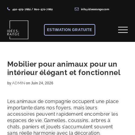
450-975-7862
/
800-572-7862
info@ideesrange.com
Menu
Skip
Skip
Skip
to
to
to
ESTIMATION GRATUITE
Menu
main
primary
footer
content
sidebar
Solutions
de
rangement
Mobilier pour animaux pour un
intérieur élégant et fonctionnel
sur
mesure
ADMIN
by
on Juin 24, 2026
Les animaux de compagnie occupent une place
importante dans nos foyers, mais leurs
accessoires peuvent rapidement encombrer les
espaces de vie. Gamelles, coussins, arbres à
chats, paniers et jouets s’accumulent souvent
sans réelle harmonie avec la décoration.