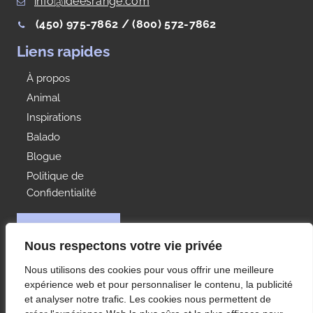
info@ideesrange.com
(450) 975-7862 /
(800) 572-7862
Liens rapides
À propos
Animal
Inspirations
Balado
Blogue
Politique de
Confidentialité
NOUS JOINDRE
Nous respectons votre vie privée
Idées Range
Nous utilisons des cookies pour vous offrir une meilleure
À votre service depuis 1992, Les Rangements Idées-
expérience web et pour personnaliser le contenu, la publicité
Range est votre partenaire de choix pour
et analyser notre trafic. Les cookies nous permettent de