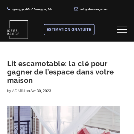
450-975-7862
/
800-572-7862
info@ideesrange.com
Menu
Skip
Skip
Skip
to
to
to
ESTIMATION GRATUITE
Menu
main
primary
footer
content
sidebar
Solutions
de
rangement
Lit escamotable: la clé pour
gagner de l’espace dans votre
sur
maison
mesure
ADMIN
by
on Avr 30, 2023