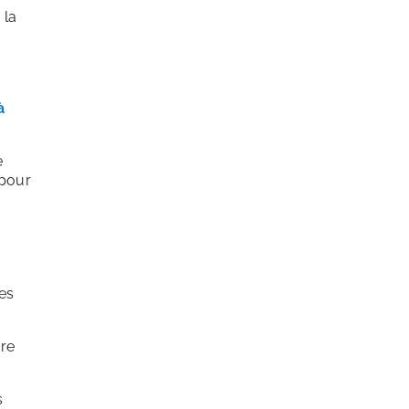
 la
à
e
 pour
es
gre
s