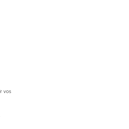
ir vos
e