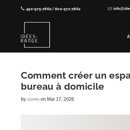
info@ide
450-975-7862
/
800-572-7862
Skip
Skip
Skip
Skip
to
to
to
to
right
main
primary
footer
À
header
content
sidebar
navigation
Solutions
de
rangement
Comment créer un espac
sur
bureau à domicile
mesure
by
on Mar 17, 2026
ADMIN