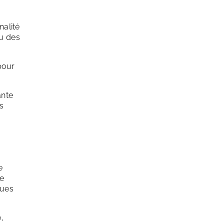
nalité
ou des
pour
ante
s
e
se
ques
,