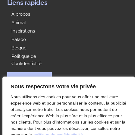
Liens rapides
À propos
Animal
Inspirations
Balado
Blogue
Politique de
Confidentialité
NOUS JOINDRE
Nous respectons votre vie privée
Idées Range
Nous utilisons des cookies pour vous offrir une meilleure
À votre service depuis 1992, Les Rangements Idées-
expérience web et pour personnaliser le contenu, la publicité
Range est votre partenaire de choix pour
et analyser notre trafic. Les cookies nous permettent de
l’aménagement des rangements de votre condo ou
créer l'expérience Web la plus sûre et la plus efficace pour
maison à Montréal et ses environs.
nos clients. Pour plus d'informations sur les cookies et sur la
manière dont vous pouvez les désactiver, consultez notre
page sur la
politique de confidentialité.