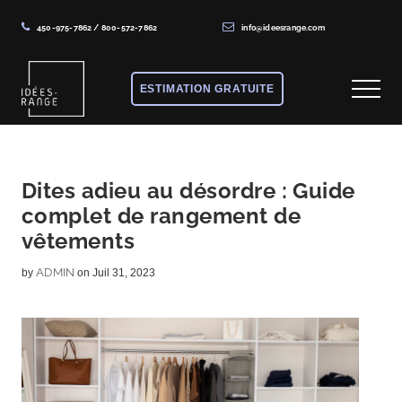
450-975-7862
/
800-572-7862
info@ideesrange.com
Menu
Skip
Skip
Skip
to
to
to
ESTIMATION GRATUITE
Menu
main
primary
footer
content
sidebar
Solutions
de
rangement
Dites adieu au désordre : Guide
complet de rangement de
sur
vêtements
mesure
ADMIN
by
on Juil 31, 2023