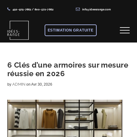
450-975-7862
/
800-572-7862
info@ideesrange.com
Menu
Skip
Skip
Skip
to
to
to
ESTIMATION GRATUITE
Menu
main
primary
footer
content
sidebar
Solutions
de
rangement
6 Clés d’une armoires sur mesure
réussie en 2026
sur
mesure
ADMIN
by
on Avr 30, 2026