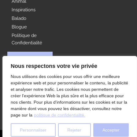
Animal
Inspirations
Balado
Blogue
Politique de
Confidentialité
NOUS JOINDRE
Nous respectons votre vie privée
Idées Range
Nous utilisons des cookies pour vous offrir une meilleure
À votre service depuis 1992, Les Rangements Idées-
expérience web et pour personnaliser le contenu, la publicité
Range est votre partenaire de choix pour
et analyser notre trafic. Les cookies nous permettent de
l’aménagement des rangements de votre condo ou
créer l'expérience Web la plus sûre et la plus efficace pour
maison à Montréal et ses environs.
nos clients. Pour plus d'informations sur les cookies et sur la
manière dont vous pouvez les désactiver, consultez notre
page sur la
politique de confidentialité.
Personnaliser
Rejeter
Accepter