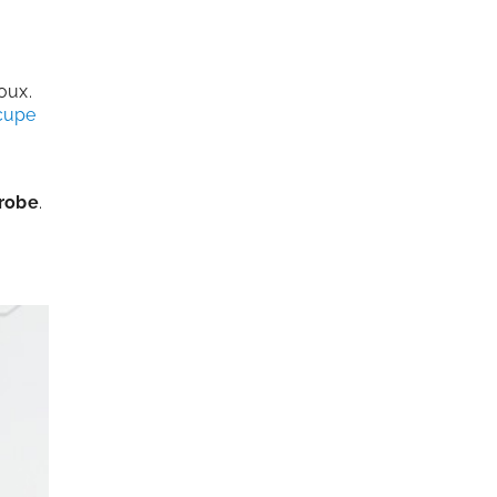
oux.
ccupe
-robe
.