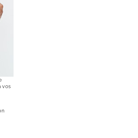
e
à vos
on