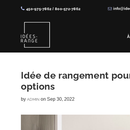
info@ide
450-975-7862
/
800-572-7862
Skip
Skip
Skip
Skip
to
to
to
to
right
main
primary
footer
À
header
content
sidebar
navigation
Solutions
de
rangement
Idée de rangement pour 
sur
options
mesure
by
on Sep 30, 2022
ADMIN