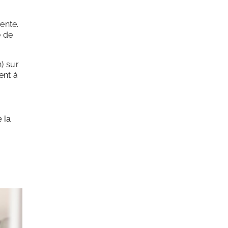
gente.
e de
) sur
ent à
 la