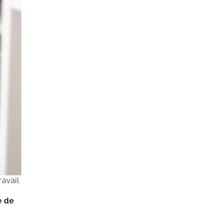
avail
e de